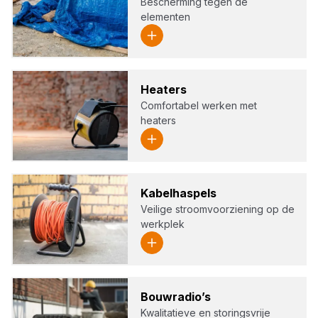
Bescherming tegen de
elementen
Hea­ters
Comfortabel werken met
heaters
Kabel­has­pels
Veilige stroomvoorziening op de
werkplek
Bouw­ra­dio’s
Kwalitatieve en storingsvrije