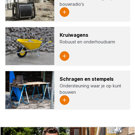
bouwradio’s
Krui­wa­gens
Robuust en onderhoudsarm
Schra­gen en stem­pels
Ondersteuning waar je op kunt
bouwen