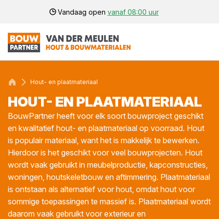
Vandaag open
vanaf 08:00 uur
Hout- en plaatmateriaal
HOUT- EN PLAAT­MA­TE­RI­AAL
BouwPartner heeft voor elk soort bouwproject geschikt
en kwalitatief hout- en plaatmateriaal op voorraad. Hout
is populair materiaal, want het is makkelijk te bewerken.
Hierdoor is het geschikt voor veel bouwprojecten. Hout
wordt vaak gebruikt in meubelproductie, kapconstructies,
woningen, houtskeletbouw en aftimmering. Plaatmateriaal
is ontstaan als alternatief voor hout, omdat hout voor
sommige toepassingen te massief is. Plaatmateriaal wordt
daarom vaak gebruikt voor exterieur en