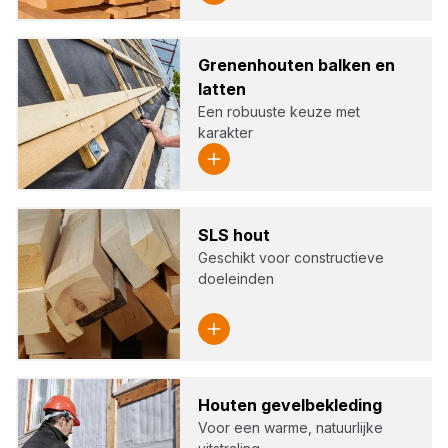
Gre­nen­hou­ten bal­ken en
lat­ten
Een robuuste keuze met
karakter
SLS
hout
Geschikt voor constructieve
doeleinden
Hou­ten gevel­be­kle­ding
Voor een warme, natuurlijke