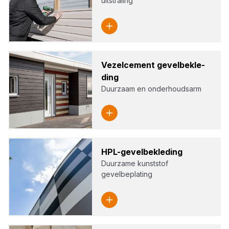
uitstraling
Vezel­ce­ment gevel­be­kle­
ding
Duurzaam en onderhoudsarm
HPL-gevel­be­kle­ding
Duurzame kunststof
gevelbeplating