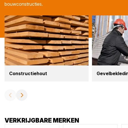
bouwconstructies.
Con­struc­tie­hout
Gevel­be­kle­di
VERKRIJGBARE MERKEN