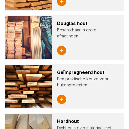
Dou­g­las hout
Beschikbaar in grote
afmetingen.
Geïm­preg­neerd hout
Een praktische keuze voor
buitenprojecten.
Hard­hout
Dicht en stevig materiaal met