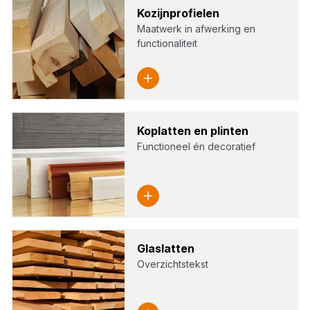
Kozijn­pro­fie­len
Maatwerk in afwerking en
functionaliteit
Kop­lat­ten en plin­ten
Functioneel én decoratief
Glas­lat­ten
Overzichtstekst