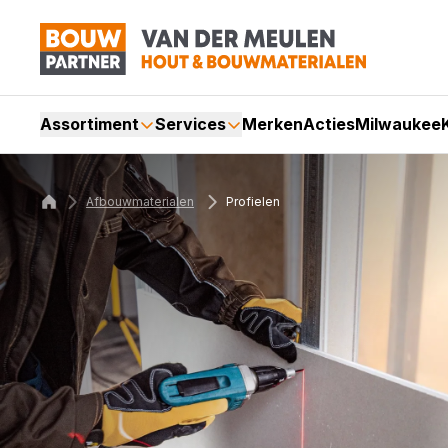
Assortiment
Services
Merken
Acties
Milwaukee
Afbouwmaterialen
Profielen