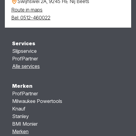
Swijnswei 2A, 9245 HE Nij Beets
Route in maps
Bel: 0512-460022
Services
Slijpservice
ProfPartner
Alle services
Merken
ProfPartner
Milwaukee Powertools
Knauf
Stanley
BMI Monier
Merken