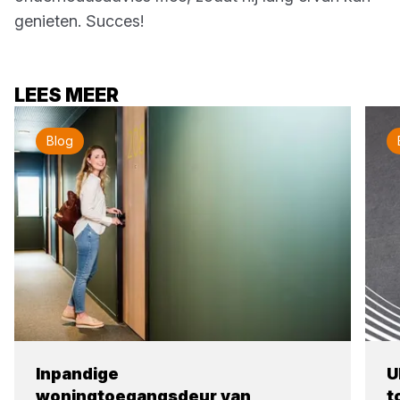
genieten. Succes!
LEES MEER
Blog
Inpandige
U
woningtoegangsdeur van
t