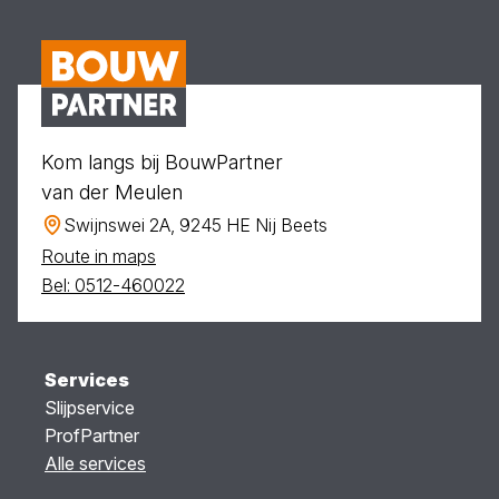
Kom langs bij BouwPartner
van der Meulen
Swijnswei 2A, 9245 HE Nij Beets
Route in maps
Bel: 0512-460022
Services
Slijpservice
ProfPartner
Alle services