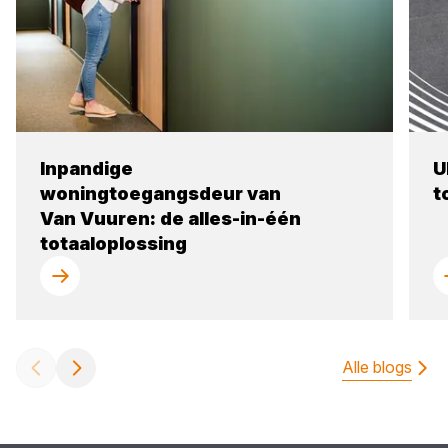
Inpandige
U
woningtoegangsdeur van
t
Van Vuuren: de alles-in-één
totaaloplossing
Alle blogs