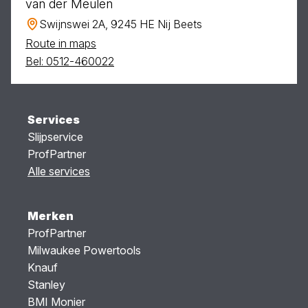
van der Meulen
Swijnswei 2A, 9245 HE Nij Beets
Route in maps
Bel: 0512-460022
Services
Slijpservice
ProfPartner
Alle services
Merken
ProfPartner
Milwaukee Powertools
Knauf
Stanley
BMI Monier