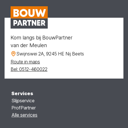
Kom langs bij BouwPartner
van der Meulen
Swijnswei 2A, 9245 HE Nij Beets
Route in maps
Bel: 0512-460022
Services
Slijpservice
ProfPartner
Alle services