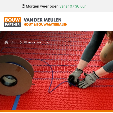
Morgen weer open
vanaf 07:30 uur
...
Vloerverwarming