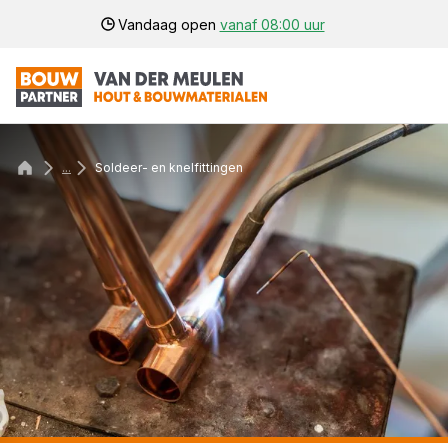
Vandaag open
vanaf 08:00 uur
...
Soldeer- en knelfittingen