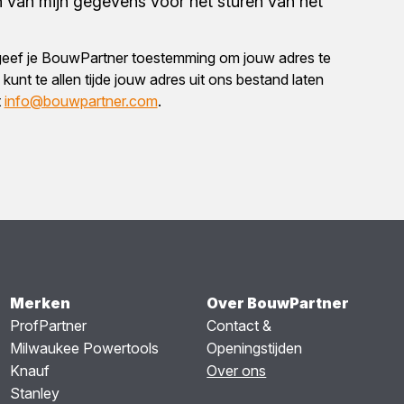
 van mijn gegevens voor het sturen van het
eef je BouwPartner toestemming om jouw adres te
kunt te allen tijde jouw adres uit ons bestand laten
t
info@bouwpartner.com
.
Merken
Over BouwPartner
ProfPartner
Contact &
Milwaukee Powertools
Openingstijden
Knauf
Over ons
Stanley