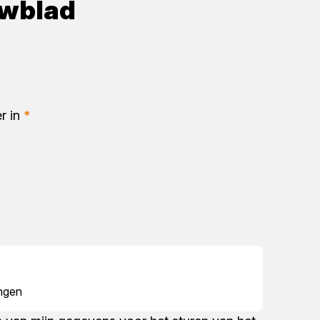
wblad
r in
*
angen