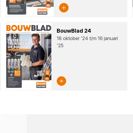
Bouw­Blad
24
18 oktober '24 t/m 16 januari
'25