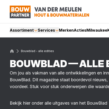
Assortiment
Services
Merken
Acties
Milwaukee
Bouwblad - alle edities
BOUW­BLAD — ALLE E
Om jou als vakman van alle ontwikkelingen en in
BouwBlad. Dit magazine staat boordevol nieuws, pr
voordeel. Stuk voor stuk onderwerpen die waardev
Bekijk hier onder alle uitgaves van het BouwBlad