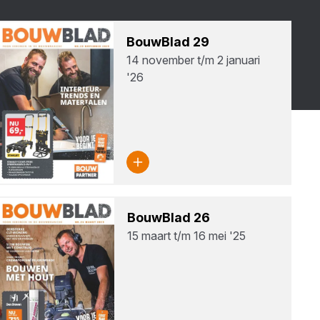
Bouw­Blad
29
14 november t/m 2 januari
'26
Bouw­Blad
26
15 maart t/m 16 mei '25