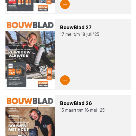
Bouw­Blad
27
17 mei t/m 18 juli '25
Bouw­Blad
26
15 maart t/m 16 mei '25